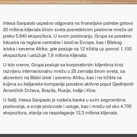
Intesa Sanpaolo uspešno odgovara na finansijske potrebe gotovo
20 miliona klijenata širom sveta posredstvom poslovne mreže od
preko 5.840 ekspozitura. U svom poslovanju, Grupa se posebno
fokusira na regione centralne i istočne Evrope, kao i Bliskog
istoka i severne Afrike, gde posluje na 12 tržišta uz pomoć 1.100
ekspozitura i uslužuje 7,6 miliona klijenata.
U isto vreme, Grupa posluje sa korporativnim klijentima kroz
razvijenu internacionalnu mrežu u 25 zemalja širom sveta, sa
akcentom na Bliski istok i severnu Afriku, kao i na tržišta na
kojima su italijanske kompanije posebno aktivne poput Sjedinjenih
Američkih Država, Brazila, Rusije, Indije i Kine.
U Italiji, Intesa Sanpaolo je vodeća banka u svim segmentima
poslovanja, a svoje proizvode i usluge, kao i mrežu od oko 4.700
ekspozitura, stavlja na raspolaganje 12,3 miliona klijenata.