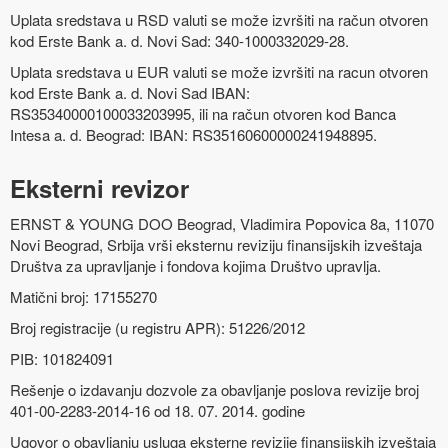
Uplata sredstava u RSD valuti se može izvršiti na račun otvoren
kod Erste Bank a. d. Novi Sad: 340-1000332029-28.
Uplata sredstava u EUR valuti se može izvršiti na racun otvoren
kod Erste Bank a. d. Novi Sad IBAN:
RS35340000100033203995, ili na račun otvoren kod Banca
Intesa a. d. Beograd: IBAN: RS35160600000241948895.
Eksterni revizor
ERNST & YOUNG DOO Beograd, Vladimira Popovica 8a, 11070
Novi Beograd, Srbija vrši eksternu reviziju finansijskih izveštaja
Društva za upravljanje i fondova kojima Društvo upravlja.
Matični broj: 17155270
Broj registracije (u registru APR): 51226/2012
PIB: 101824091
Rešenje o izdavanju dozvole za obavljanje poslova revizije broj
401-00-2283-2014-16 od 18. 07. 2014. godine
Ugovor o obavljanju usluga eksterne revizije finansijskih izveštaja