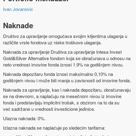
Ivan Jovanovic
Naknade
Društvo za upravljanje omogućava svojim klijentima ulaganja u
različite vrste fondova uz niske troškove ulaganja.
Naknada za upravljanje Društva za upravljanje Intesa Invest
Gold&Silver Alternative fondom koja se obračunava u odnosu na
neto vrednost imovine fonda iznosi 1.9% na godišnjem nivou.
Naknada depozitaru fonda iznosi maksimalno 0,10% na
godišnjem nivou i može biti manja u zavisnosti od imovine fonda.
Naknada za upravljanje, kao i naknada depozitaru, obračunavaju
se na dnevnom, a naplaćuju na mesečnom nivou iz imovine
fonda i predstavljaju implicitni trošak, s obzirom na to da su
već sadržane u vrednosti investicione jedinice.
Ulazna naknada: 0%.
Izlazna naknada se naplaćuje po sledecim tarifama: