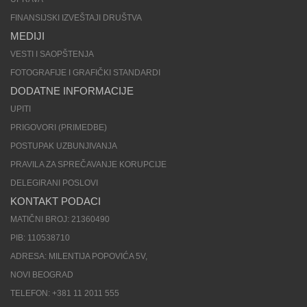
FINANSIJSKI IZVEŠTAJI DRUŠTVA
MEDIJI
VESTI I SAOPŠTENJA
FOTOGRAFIJE I GRAFIČKI STANDARDI
DODATNE INFORMACIJE
UPITI
PRIGOVORI (PRIMEDBE)
POSTUPAK UZBUNJIVANJA
PRAVILA ZA SPREČAVANJE KORUPCIJE
DELEGIRANI POSLOVI
KONTAKT PODACI
MATIČNI BROJ: 21360490
PIB: 110538710
ADRESA: MILENTIJA POPOVIĆA 5V,
NOVI BEOGRAD
TELEFON: +381 11 2011 555