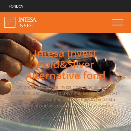
FONDOVI
Intesa Invest
Gold&Silver
Alternative fond
Otvoreni alternativni investicioni fond sa javnom
ponudom, denominovan u evrima, čiji je cilj da ostvari
pozitivan prinos u dugom roku, ulažući na tržištu
plemenitih metala, dominantno u zlato i srebro