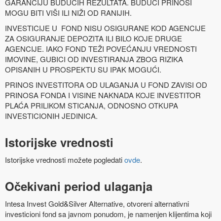
GARANCIJU BUDUĆIH REZULTATA. BUDUĆI PRINOSI
MOGU BITI VIŠI ILI NIŽI OD RANIJIH.
INVESTICIJE U FOND NISU OSIGURANE KOD AGENCIJE
ZA OSIGURANJE DEPOZITA ILI BILO KOJE DRUGE
AGENCIJE. IAKO FOND TEŽI POVEĆANJU VREDNOSTI
IMOVINE, GUBICI OD INVESTIRANJA ZBOG RIZIKA
OPISANIH U PROSPEKTU SU IPAK MOGUĆI.
PRINOS INVESTITORA OD ULAGANJA U FOND ZAVISI OD
PRINOSA FONDA I VISINE NAKNADA KOJE INVESTITOR
PLAĆA PRILIKOM STICANJA, ODNOSNO OTKUPA
INVESTICIONIH JEDINICA.
Istorijske vrednosti
Istorijske vrednosti možete pogledati
ovde
.
Očekivani period ulaganja
Intesa Invest Gold&Silver Alternative, otvoreni alternativni
investicioni fond sa javnom ponudom, je namenjen klijentima koji