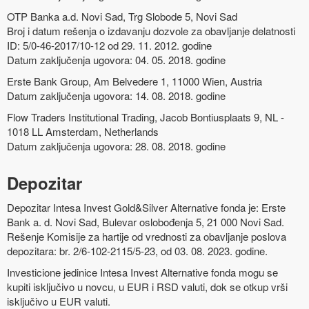
OTP Banka a.d. Novi Sad, Trg Slobode 5, Novi Sad
Broj i datum rešenja o izdavanju dozvole za obavljanje delatnosti
ID: 5/0-46-2017/10-12 od 29. 11. 2012. godine
Datum zaključenja ugovora: 04. 05. 2018. godine
Erste Bank Group, Am Belvedere 1, 11000 Wien, Austria
Datum zaključenja ugovora: 14. 08. 2018. godine
Flow Traders Institutional Trading, Jacob Bontiusplaats 9, NL -
1018 LL Amsterdam, Netherlands
Datum zaključenja ugovora: 28. 08. 2018. godine
Depozitar
Depozitar Intesa Invest Gold&Silver Alternative fonda je: Erste
Bank a. d. Novi Sad, Bulevar oslobođenja 5, 21 000 Novi Sad.
Rešenje Komisije za hartije od vrednosti za obavljanje poslova
depozitara: br. 2/6-102-2115/5-23, od 03. 08. 2023. godine.
Investicione jedinice Intesa Invest Alternative fonda mogu se
kupiti isključivo u novcu, u EUR i RSD valuti, dok se otkup vrši
isključivo u EUR valuti.