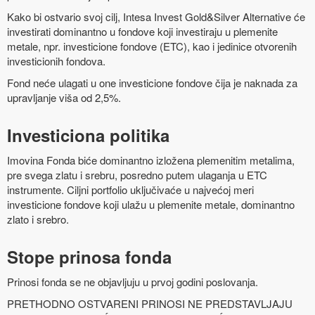
Kako bi ostvario svoj cilj, Intesa Invest Gold&Silver Alternative će
investirati dominantno u fondove koji investiraju u plemenite
metale, npr. investicione fondove (ETC), kao i jedinice otvorenih
investicionih fondova.
Fond neće ulagati u one investicione fondove čija je naknada za
upravljanje viša od 2,5%.
Investiciona politika
Imovina Fonda biće dominantno izložena plemenitim metalima,
pre svega zlatu i srebru, posredno putem ulaganja u ETC
instrumente. Ciljni portfolio uključivaće u najvećoj meri
investicione fondove koji ulažu u plemenite metale, dominantno
zlato i srebro.
Stope prinosa fonda
Prinosi fonda se ne objavljuju u prvoj godini poslovanja.
PRETHODNO OSTVARENI PRINOSI NE PREDSTAVLJAJU