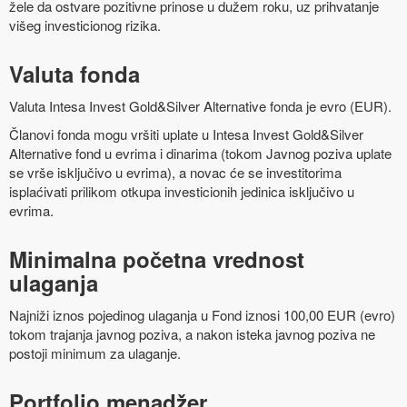
žele da ostvare pozitivne prinose u dužem roku, uz prihvatanje
višeg investicionog rizika.
Valuta fonda
Valuta Intesa Invest Gold&Silver Alternative fonda je evro (EUR).
Članovi fonda mogu vršiti uplate u Intesa Invest Gold&Silver
Alternative fond u evrima i dinarima (tokom Javnog poziva uplate
se vrše isključivo u evrima), a novac će se investitorima
isplaćivati prilikom otkupa investicionih jedinica isključivo u
evrima.
Minimalna početna vrednost
ulaganja
Najniži iznos pojedinog ulaganja u Fond iznosi 100,00 EUR (evro)
tokom trajanja javnog poziva, a nakon isteka javnog poziva ne
postoji minimum za ulaganje.
Portfolio menadžer